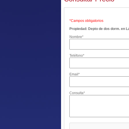
*Campos obligatorios
Propiedad: Depto de dos dorm. en La
Nombre*
Teléfono*
Email*
Consulta*