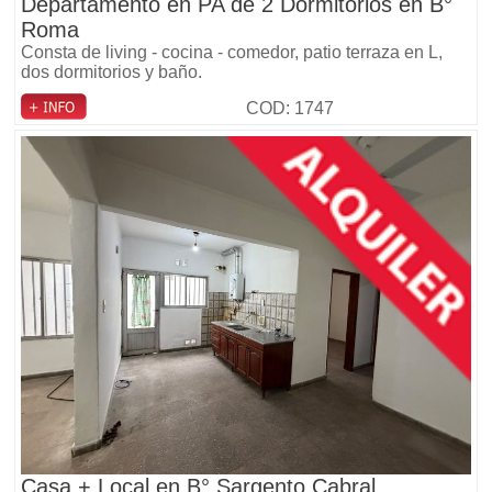
Departamento en PA de 2 Dormitorios en B°
Roma
Consta de living - cocina - comedor, patio terraza en L,
dos dormitorios y baño.
COD: 1747
Casa + Local en B° Sargento Cabral