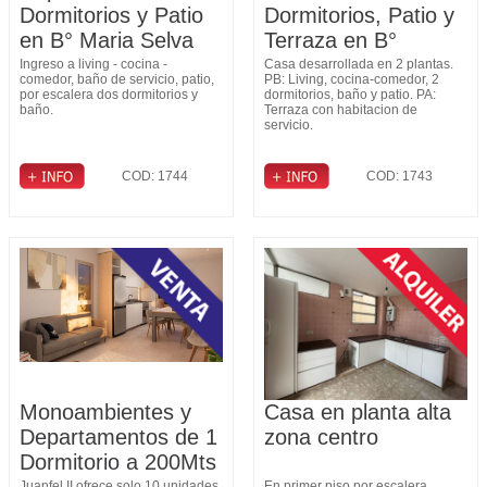
Dormitorios y Patio
Dormitorios, Patio y
en B° Maria Selva
Terraza en B°
Fomento 9 de Julio
Ingreso a living - cocina -
Casa desarrollada en 2 plantas.
comedor, baño de servicio, patio,
PB: Living, cocina-comedor, 2
por escalera dos dormitorios y
dormitorios, baño y patio. PA:
baño.
Terraza con habitacion de
servicio.
COD: 1744
COD: 1743
Monoambientes y
Casa en planta alta
Departamentos de 1
zona centro
Dormitorio a 200Mts
Juanfel II ofrece solo 10 unidades
En primer piso por escalera,