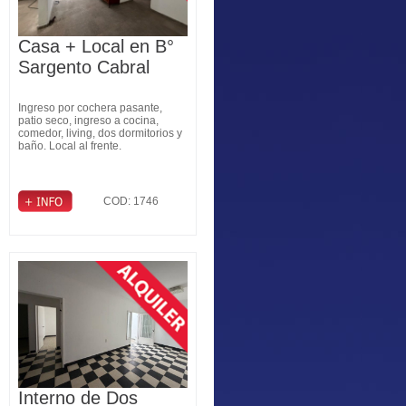
Casa + Local en B°
Sargento Cabral
Ingreso por cochera pasante,
patio seco, ingreso a cocina,
comedor, living, dos dormitorios y
baño. Local al frente.
COD: 1746
Interno de Dos