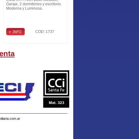
Garaje, 2 dormitorios y escritorio.
Moderna y Luminosa.
COD: 1737
enta
liaria.com.ar