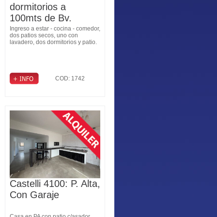
dormitorios a
100mts de Bv.
Pellegrini
Ingreso a estar - cocina - comedor,
dos patios secos, uno con
lavadero, dos dormitorios y patio.
COD: 1742
Castelli 4100: P. Alta,
Con Garaje
Casa en PA con patio c/asador,