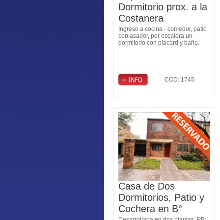
Dormitorio prox. a la
Costanera
Ingreso a cocina - comedor, patio
con asador, por escalera un
dormitorio con placard y baño.
COD: 1745
Casa de Dos
Dormitorios, Patio y
Cochera en B°
Desarrollada en dos plantas. PB: