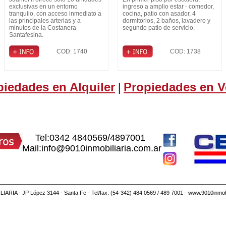
de General Paz
exclusivas en un entorno
ingreso a amplio estar - comedor,
tranquilo, con acceso inmediato a
cocina, patio con asador, 4
las principales arterias y a
dormitorios, 2 baños, lavadero y
minutos de la Costanera
segundo patio de servicio.
Santafesina.
COD: 1740
COD: 1738
piedades en Alquiler
Propiedades en V
|
Tel:0342 4840569/4897001
Mail:info@9010inmobiliaria.com.ar
IARIA - JP López 3144 - Santa Fe - Tel/fax: (54-342) 484 0569 / 489 7001 - www.9010inmobi